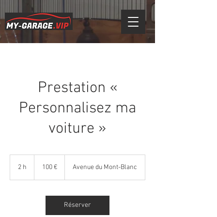
Prestation «
Personnalisez ma
voiture »
100
euros
2 h
2
100 €
Avenue du Mont-Blanc
h
Réserver