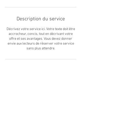
Description du service
Décrivez votre service ici. Votre texte doit être
accrocheur, concis, tout en décrivant votre
offre et ses avantages. Vous devez donner
envie aux lecteurs de réserver votre service
sans plus attendre.
Coordonnées
MY GARAGE VIP, Avenue du Mont-Blanc, Gland,
Switzerland
info@my-garage.vip