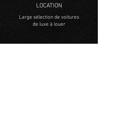
LOCATION
Large sélection de voitures
de luxe à louer
VENTE
Large sélection de voitures à
vendre